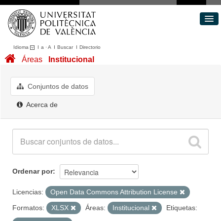
Idioma
I
a
·
A
I
Buscar
I
Directorio
Conjuntos de datos
Áreas
Institucional
Áreas
Acerca de
Conjuntos de datos
Portal de Transparencia
Acerca de
Ordenar por
Licencias:
Open Data Commons Attribution License
Formatos:
XLSX
Áreas:
Institucional
Etiquetas: