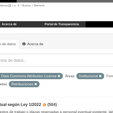
Idioma
I
a
·
A
I
Buscar
I
Directorio
Acerca de
Portal de Transparencia
 de datos
Acerca de
 Data Commons Attribution License
Áreas:
Institucional
For
etas:
Retribuciones
tual según Ley 1/2022
(504)
uestos de trabajo o plazas reservadas a personal eventual existente, 