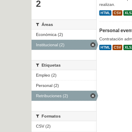
2
realizan.
HTML
CSV
XLS
Áreas
Personal even
Económica (2)
Contratación admi
Institucional (2)
HTML
CSV
XLS
Etiquetas
Empleo (2)
Personal (2)
Retribuciones (2)
Formatos
CSV (2)