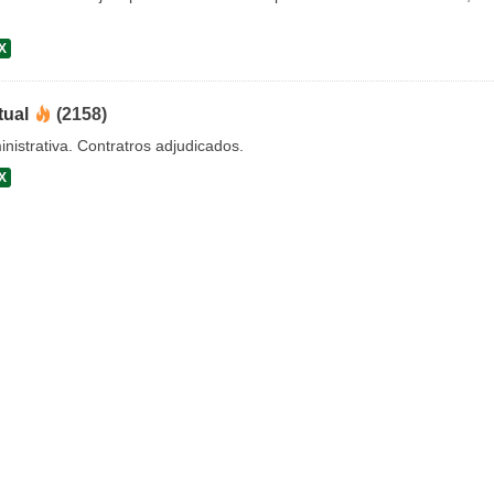
X
tual
(2158)
nistrativa. Contratros adjudicados.
X