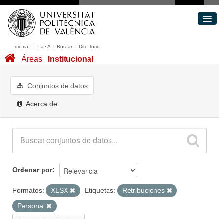
Idioma
I
a
·
A
I
Buscar
I
Directorio
Conjuntos de datos
Áreas
Institucional
Áreas
Acerca de
Conjuntos de datos
Portal de Transparencia
Acerca de
Ordenar por
Formatos:
XLSX
Etiquetas:
Retribuciones
Personal