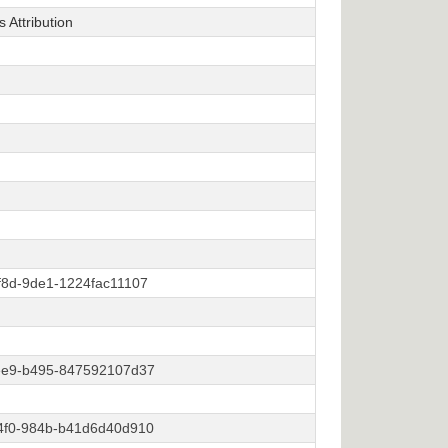
Attribution
f8d-9de1-1224fac11107
ee9-b495-847592107d37
4f0-984b-b41d6d40d910