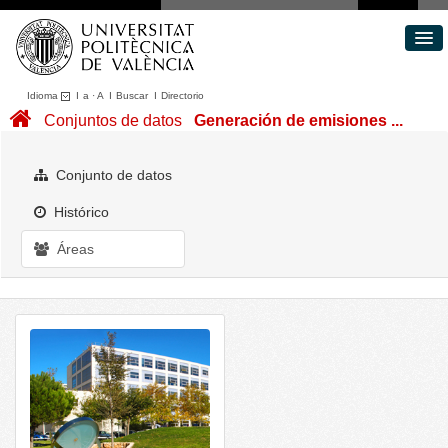
Idioma
I
a
·
A
I
Buscar
I
Directorio
Conjuntos de datos
Conjuntos de datos
Generación de emisiones ...
Áreas
Acerca de
Conjunto de datos
Portal de Transparencia
Histórico
Áreas