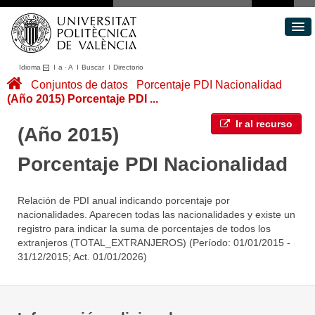
Idioma
I
a
·
A
I
Buscar
I
Directorio
Conjuntos de datos
Conjuntos de datos
Porcentaje PDI Nacionalidad
(Año 2015) Porcentaje PDI ...
Áreas
Acerca de
Ir al recurso
(Año 2015)
Portal de Transparencia
Porcentaje PDI Nacionalidad
Relación de PDI anual indicando porcentaje por
nacionalidades. Aparecen todas las nacionalidades y existe un
registro para indicar la suma de porcentajes de todos los
extranjeros (TOTAL_EXTRANJEROS) (Período: 01/01/2015 -
31/12/2015; Act. 01/01/2026)