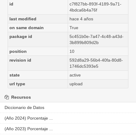
id
c7f827bb-893f-4189-9a71-
4bdca6b4a76f
last modified
hace 4 años
on same domain
True
package id
5c451b0e-7a47-4c48-a43d-
3b899b809d2b
position
10
revision id
592d8a29-56b4-40fa-80d8-
1746dc5393e5
state
active
url type
upload
Recursos
Diccionario de Datos
(Año 2024) Porcentaje ...
(Año 2023) Porcentaje ...