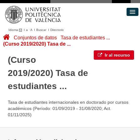
Idioma
I
a
·
A
I
Buscar
I
Directorio
Conjuntos de datos
Conjuntos de datos
Tasa de estudiantes ...
(Curso 2019/2020) Tasa de ...
Áreas
Acerca de
Ir al recurso
(Curso
Portal de Transparencia
2019/2020) Tasa de
estudiantes ...
Tasa de estudiantes internacionales en doctorado por cursos
académicos (Período: 01/09/2019 - 31/08/2020; Act.
01/11/2025)