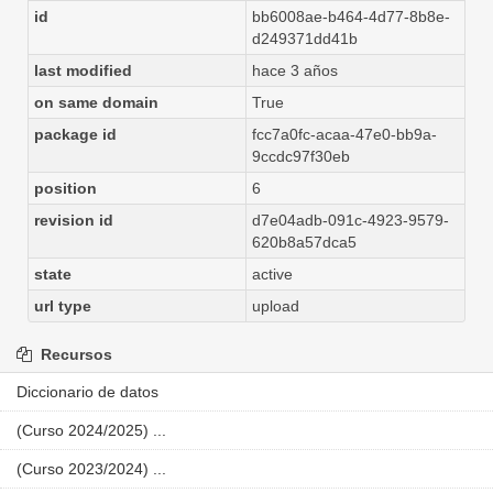
id
bb6008ae-b464-4d77-8b8e-
d249371dd41b
last modified
hace 3 años
on same domain
True
package id
fcc7a0fc-acaa-47e0-bb9a-
9ccdc97f30eb
position
6
revision id
d7e04adb-091c-4923-9579-
620b8a57dca5
state
active
url type
upload
Recursos
Diccionario de datos
(Curso 2024/2025) ...
(Curso 2023/2024) ...