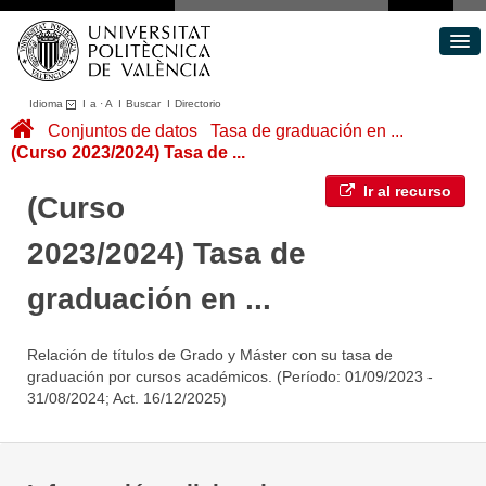
Idioma
I
a
·
A
I
Buscar
I
Directorio
Conjuntos de datos
Conjuntos de datos
Tasa de graduación en ...
(Curso 2023/2024) Tasa de ...
Áreas
Acerca de
Ir al recurso
(Curso
Portal de Transparencia
2023/2024) Tasa de
graduación en ...
Relación de títulos de Grado y Máster con su tasa de
graduación por cursos académicos. (Período: 01/09/2023 -
31/08/2024; Act. 16/12/2025)