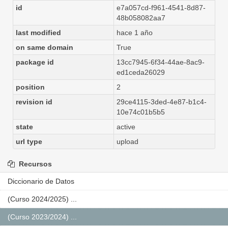
id
e7a057cd-f961-4541-8d87-
48b058082aa7
last modified
hace 1 año
on same domain
True
package id
13cc7945-6f34-44ae-8ac9-
ed1ceda26029
position
2
revision id
29ce4115-3ded-4e87-b1c4-
10e74c01b5b5
state
active
url type
upload
Recursos
Diccionario de Datos
(Curso 2024/2025) ...
(Curso 2023/2024) ...