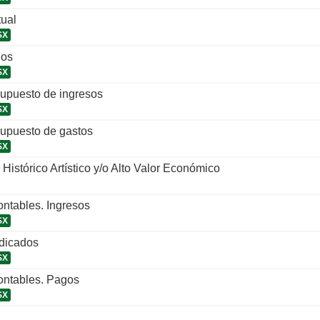
tual
SX
ios
SX
supuesto de ingresos
SX
supuesto de gastos
SX
Histórico Artístico y/o Alto Valor Económico
ntables. Ingresos
SX
udicados
SX
ontables. Pagos
SX