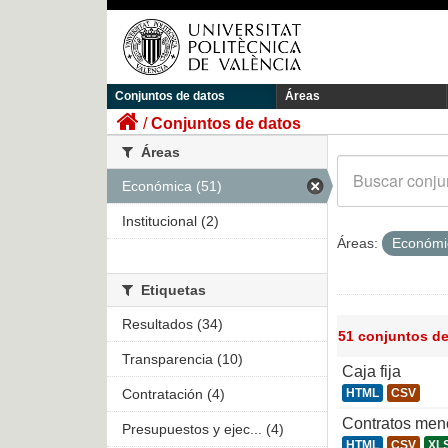
Conjuntos de datos
Áreas
Conjuntos de datos
Áreas
Económica (51)
Institucional (2)
Áreas:
Económ
Etiquetas
Resultados (34)
51 conjuntos d
Transparencia (10)
Caja fija
Contratación (4)
HTML
CSV
Contratos men
Presupuestos y ejec... (4)
HTML
CSV
XL