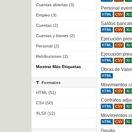
Cuentas abiertas (3)
Personal even
HTML
CSV
XL
Empleo (3)
Saldos bancar
Cuentas (2)
HTML
CSV
XL
Cuentas y bienes (2)
Ejecución pre
HTML
CSV
XL
Personal (2)
Ejecución pre
Retribuciones (2)
HTML
CSV
XL
Mostrar Más Etiquetas
Obras de Valor 
HTML
Formatos
Movimientos co
HTML
CSV
XL
HTML (51)
Contratos adj
CSV (50)
HTML
CSV
XL
XLSX (12)
Movimientos c
HTML
CSV
XL
Deuda