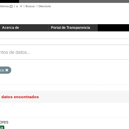
Idioma
I
a
·
A
I
Buscar
I
Directorio
Acerca de
Portal de Transparencia
ica
e datos encontrados
ores
SX