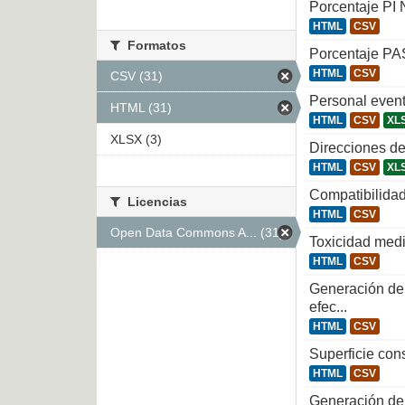
Porcentaje PI 
HTML
CSV
Formatos
Porcentaje PA
HTML
CSV
CSV (31)
Personal even
HTML (31)
HTML
CSV
XL
XLSX (3)
Direcciones de
HTML
CSV
XL
Compatibilidad
Licencias
HTML
CSV
Open Data Commons A... (31)
Toxicidad medi
HTML
CSV
Generación de 
efec...
HTML
CSV
Superficie cons
HTML
CSV
Generación de 