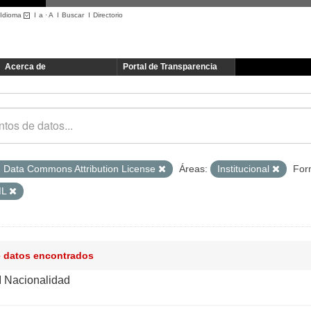
Idioma
I
a
·
A
I
Buscar
I
Directorio
Acerca de
Portal de Transparencia
 Data Commons Attribution License
Áreas:
Institucional
For
ML
e datos encontrados
I Nacionalidad