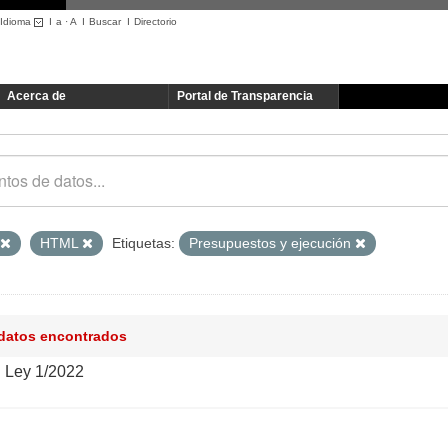
Idioma
I
a
·
A
I
Buscar
I
Directorio
Acerca de
Portal de Transparencia
HTML
Etiquetas:
Presupuestos y ejecución
 datos encontrados
n Ley 1/2022