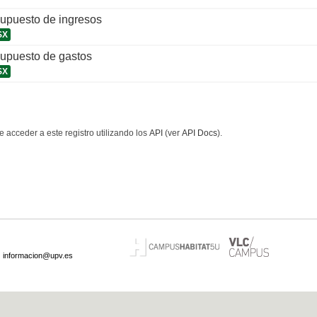
supuesto de ingresos
SX
supuesto de gastos
SX
 acceder a este registro utilizando los
API
(ver
API Docs
).
·
informacion@upv.es