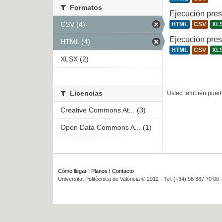
Formatos
Ejecución pre
CSV (4)
HTML
CSV
XL
Ejecución pre
HTML (4)
HTML
CSV
XL
XLSX (2)
Licencias
Usted también puede
Creative Commons At... (3)
Open Data Commons A... (1)
Cómo llegar
I
Planos
I
Contacto
Universitat Politècnica de València © 2012 · Tel. (+34) 96 387 70 00 