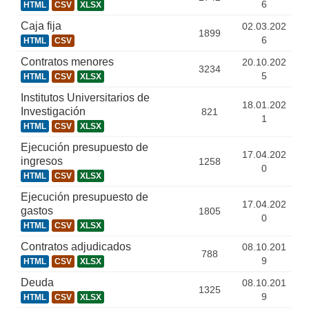
6
HTML
CSV
XLSX
Caja fija
02.03.202
1899
6
HTML
CSV
Contratos menores
20.10.202
3234
5
HTML
CSV
XLSX
Institutos Universitarios de
18.01.202
Investigación
821
1
HTML
CSV
XLSX
Ejecución presupuesto de
17.04.202
ingresos
1258
0
HTML
CSV
XLSX
Ejecución presupuesto de
17.04.202
gastos
1805
0
HTML
CSV
XLSX
Contratos adjudicados
08.10.201
788
9
HTML
CSV
XLSX
Deuda
08.10.201
1325
9
HTML
CSV
XLSX