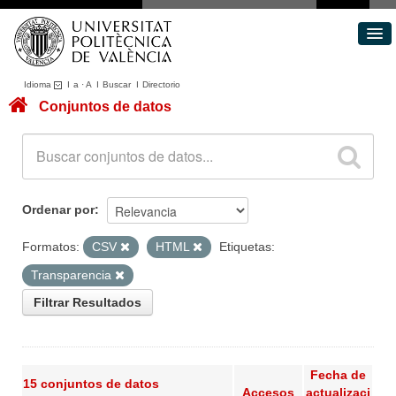
Idioma
I
a
·
A
I
Buscar
I
Directorio
Conjuntos de datos
Conjuntos de datos
Áreas
Acerca de
Portal de Transparencia
Ordenar por
Formatos:
CSV
HTML
Etiquetas:
Transparencia
Filtrar Resultados
Fecha de
15 conjuntos de datos
Accesos
actualizaci