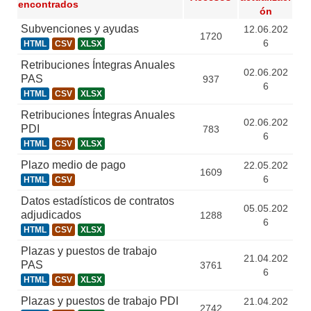
encontrados
ón
Subvenciones y ayudas
12.06.202
1720
6
HTML
CSV
XLSX
Retribuciones Íntegras Anuales
02.06.202
PAS
937
6
HTML
CSV
XLSX
Retribuciones Íntegras Anuales
02.06.202
PDI
783
6
HTML
CSV
XLSX
Plazo medio de pago
22.05.202
1609
6
HTML
CSV
Datos estadísticos de contratos
05.05.202
adjudicados
1288
6
HTML
CSV
XLSX
Plazas y puestos de trabajo
21.04.202
PAS
3761
6
HTML
CSV
XLSX
Plazas y puestos de trabajo PDI
21.04.202
2742