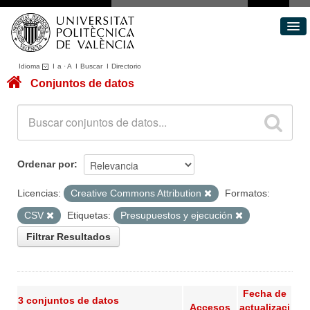
Idioma
I
a
·
A
I
Buscar
I
Directorio
Conjuntos de datos
Conjuntos de datos
Áreas
Acerca de
Portal de Transparencia
Ordenar por
Licencias:
Creative Commons Attribution
Formatos:
CSV
Etiquetas:
Presupuestos y ejecución
Filtrar Resultados
Fecha de
3 conjuntos de datos
Accesos
actualizaci