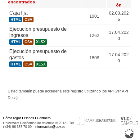
encontrados
ón
Caja fija
02.03.202
1901
6
HTML
CSV
Ejecución presupuesto de
17.04.202
ingresos
1262
0
HTML
CSV
XLSX
Ejecución presupuesto de
17.04.202
gastos
1806
0
HTML
CSV
XLSX
Usted también puede acceder a este registro utilizando los
API
(ver
API
Docs
).
Cómo llegar
I
Planos
I
Contacto
Universitat Politècnica de València © 2012 · Tel.
(+34) 96 387 70 00 ·
informacion@upv.es