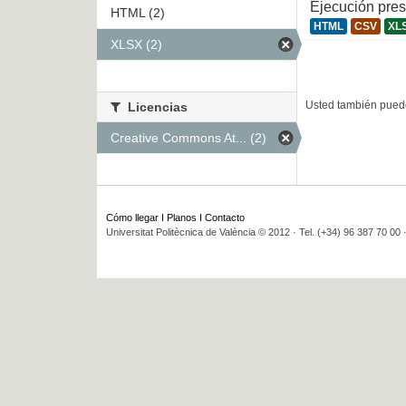
Ejecución pre
HTML (2)
HTML
CSV
XL
XLSX (2)
Usted también puede
Licencias
Creative Commons At... (2)
Cómo llegar
I
Planos
I
Contacto
Universitat Politècnica de València © 2012 · Tel. (+34) 96 387 70 00 