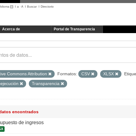
Idioma
I
a
·
A
I
Buscar
I
Directorio
Acerca de
Portal de Transparencia
tive Commons Attribution
Formatos:
CSV
XLSX
Etique
 ejecución
Transparencia
 datos encontrados
supuesto de ingresos
SX