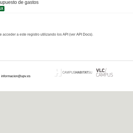
supuesto de gastos
SX
 acceder a este registro utilizando los
API
(ver
API Docs
).
·
informacion@upv.es