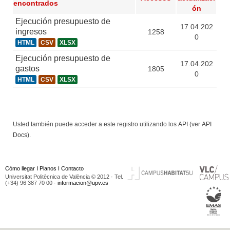
encontrados
ón
Ejecución presupuesto de
17.04.202
ingresos
1258
0
HTML
CSV
XLSX
Ejecución presupuesto de
17.04.202
gastos
1805
0
HTML
CSV
XLSX
Usted también puede acceder a este registro utilizando los
API
(ver
API
Docs
).
Cómo llegar
I
Planos
I
Contacto
Universitat Politècnica de València © 2012 · Tel.
(+34) 96 387 70 00 ·
informacion@upv.es