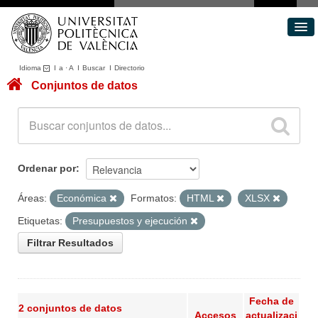
Idioma
I
a
·
A
I
Buscar
I
Directorio
Conjuntos de datos
Conjuntos de datos
Áreas
Acerca de
Portal de Transparencia
Ordenar por
Áreas:
Económica
Formatos:
HTML
XLSX
Etiquetas:
Presupuestos y ejecución
Filtrar Resultados
Fecha de
2 conjuntos de datos
Accesos
actualizaci