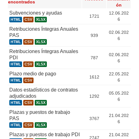
encontrados
ón
Subvenciones y ayudas
12.06.202
1721
6
HTML
CSV
XLSX
Retribuciones Íntegras Anuales
02.06.202
PAS
939
6
HTML
CSV
XLSX
Retribuciones Íntegras Anuales
02.06.202
PDI
787
6
HTML
CSV
XLSX
Plazo medio de pago
22.05.202
1612
6
HTML
CSV
Datos estadísticos de contratos
05.05.202
adjudicados
1292
6
HTML
CSV
XLSX
Plazas y puestos de trabajo
21.04.202
PAS
3767
6
HTML
CSV
XLSX
Plazas y puestos de trabajo PDI
21.04.202
2747