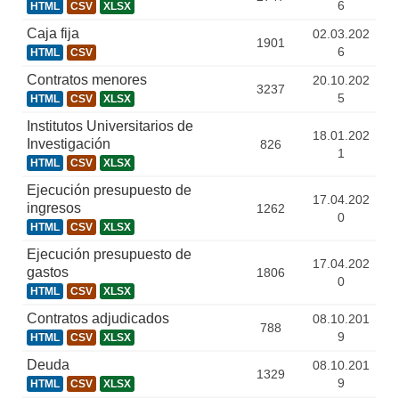
6
HTML
CSV
XLSX
Caja fija
02.03.202
1901
6
HTML
CSV
Contratos menores
20.10.202
3237
5
HTML
CSV
XLSX
Institutos Universitarios de
18.01.202
Investigación
826
1
HTML
CSV
XLSX
Ejecución presupuesto de
17.04.202
ingresos
1262
0
HTML
CSV
XLSX
Ejecución presupuesto de
17.04.202
gastos
1806
0
HTML
CSV
XLSX
Contratos adjudicados
08.10.201
788
9
HTML
CSV
XLSX
Deuda
08.10.201
1329
9
HTML
CSV
XLSX