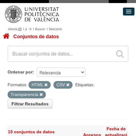
Idioma
I
a
·
A
I
Buscar
I
Directorio
Conjuntos de datos
Conjuntos de datos
Áreas
Acerca de
Portal de Transparencia
Ordenar por
Formatos:
HTML
CSV
Etiquetas:
Transparencia
Filtrar Resultados
Fecha de
15 conjuntos de datos
Accesos
actualizaci