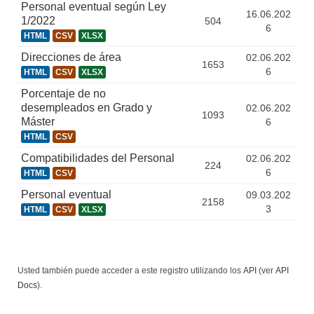
Personal eventual según Ley
16.06.202
1/2022
504
6
HTML
CSV
XLSX
Direcciones de área
02.06.202
1653
6
HTML
CSV
XLSX
Porcentaje de no
desempleados en Grado y
02.06.202
1093
Máster
6
HTML
CSV
Compatibilidades del Personal
02.06.202
224
6
HTML
CSV
Personal eventual
09.03.202
2158
3
HTML
CSV
XLSX
Usted también puede acceder a este registro utilizando los
API
(ver
API
Docs
).