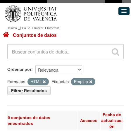
Idioma
I
a
·
A
I
Buscar
I
Directorio
Conjuntos de datos
Conjuntos de datos
Áreas
Acerca de
Portal de Transparencia
Ordenar por
Formatos:
HTML
Etiquetas:
Empleo
Filtrar Resultados
Fecha de
5 conjuntos de datos
Accesos
actualizaci
encontrados
ón