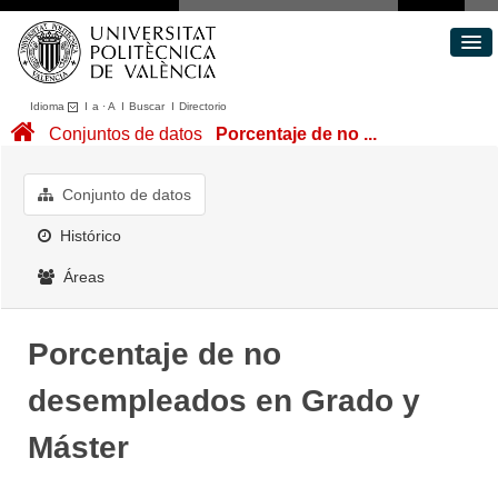
Idioma
I
a
·
A
I
Buscar
I
Directorio
Conjuntos de datos
Conjuntos de datos
Porcentaje de no ...
Áreas
Acerca de
Conjunto de datos
Portal de Transparencia
Histórico
Áreas
Porcentaje de no
desempleados en Grado y
Máster