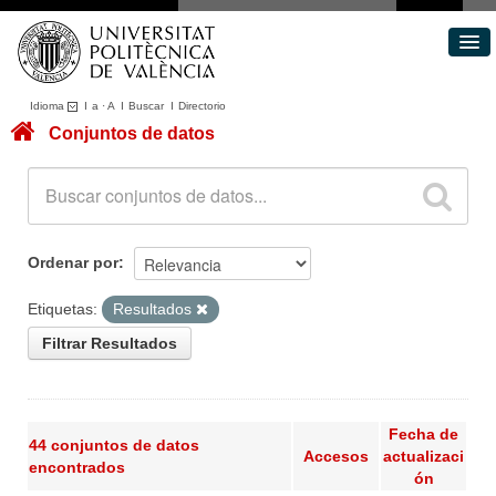
Idioma
I
a
·
A
I
Buscar
I
Directorio
Conjuntos de datos
Conjuntos de datos
Áreas
Acerca de
Portal de Transparencia
Ordenar por
Etiquetas:
Resultados
Filtrar Resultados
Fecha de
44 conjuntos de datos
Accesos
actualizaci
encontrados
ón