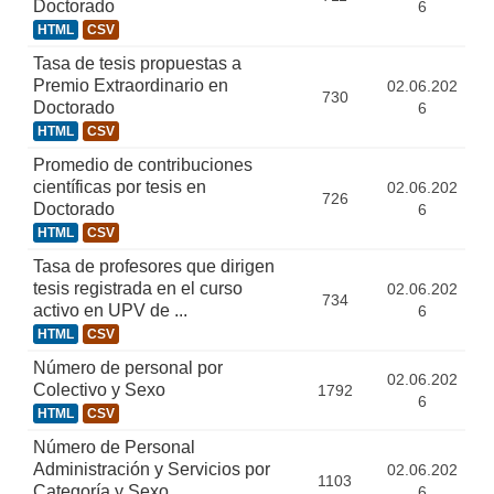
Doctorado
6
HTML
CSV
Tasa de tesis propuestas a
Premio Extraordinario en
02.06.202
730
Doctorado
6
HTML
CSV
Promedio de contribuciones
científicas por tesis en
02.06.202
726
Doctorado
6
HTML
CSV
Tasa de profesores que dirigen
tesis registrada en el curso
02.06.202
734
activo en UPV de ...
6
HTML
CSV
Número de personal por
02.06.202
Colectivo y Sexo
1792
6
HTML
CSV
Número de Personal
Administración y Servicios por
02.06.202
1103
Categoría y Sexo
6