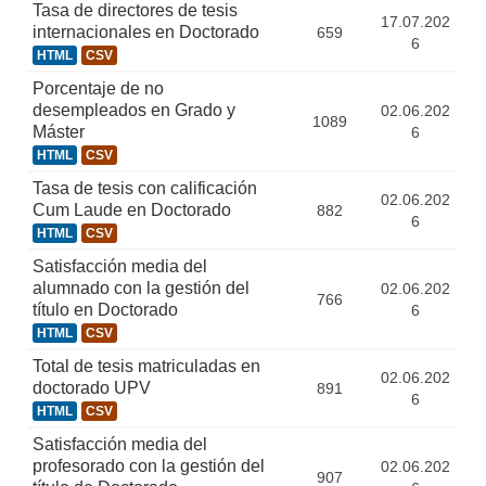
Tasa de directores de tesis
17.07.202
internacionales en Doctorado
659
6
HTML
CSV
Porcentaje de no
desempleados en Grado y
02.06.202
1089
Máster
6
HTML
CSV
Tasa de tesis con calificación
02.06.202
Cum Laude en Doctorado
882
6
HTML
CSV
Satisfacción media del
alumnado con la gestión del
02.06.202
766
título en Doctorado
6
HTML
CSV
Total de tesis matriculadas en
02.06.202
doctorado UPV
891
6
HTML
CSV
Satisfacción media del
profesorado con la gestión del
02.06.202
907