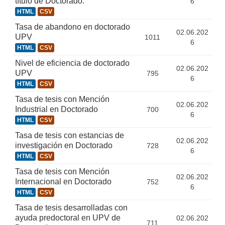
título de Doctorado.
6
HTML
CSV
Tasa de abandono en doctorado
02.06.202
UPV
1011
6
HTML
CSV
Nivel de eficiencia de doctorado
02.06.202
UPV
795
6
HTML
CSV
Tasa de tesis con Mención
02.06.202
Industrial en Doctorado
700
6
HTML
CSV
Tasa de tesis con estancias de
02.06.202
investigación en Doctorado
728
6
HTML
CSV
Tasa de tesis con Mención
02.06.202
Internacional en Doctorado
752
6
HTML
CSV
Tasa de tesis desarrolladas con
ayuda predoctoral en UPV de
02.06.202
711