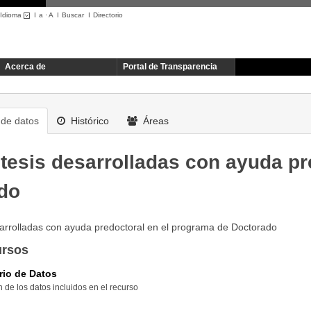
Idioma
I
a
·
A
I
Buscar
I
Directorio
Acerca de
Portal de Transparencia
de datos
Histórico
Áreas
 tesis desarrolladas con ayuda p
do
sarrolladas con ayuda predoctoral en el programa de Doctorado
ursos
rio de Datos
 de los datos incluidos en el recurso