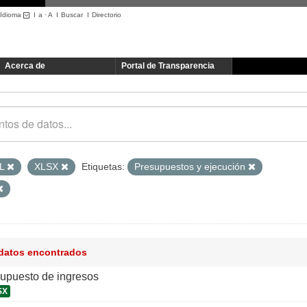
Idioma
I
a
·
A
I
Buscar
I
Directorio
Acerca de
Portal de Transparencia
L
XLSX
Etiquetas:
Presupuestos y ejecución
 datos encontrados
supuesto de ingresos
SX