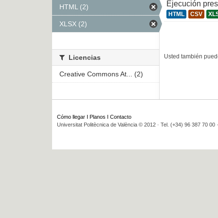
Ejecución pre
HTML (2)
HTML
CSV
XL
XLSX (2)
Usted también puede
Licencias
Creative Commons At... (2)
Cómo llegar
I
Planos
I
Contacto
Universitat Politècnica de València © 2012 · Tel. (+34) 96 387 70 00 