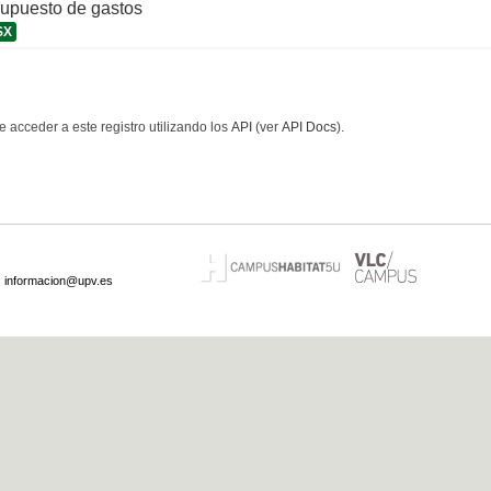
supuesto de gastos
SX
 acceder a este registro utilizando los
API
(ver
API Docs
).
·
informacion@upv.es