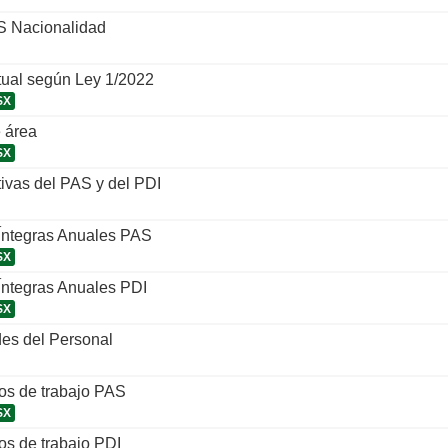
S Nacionalidad
tual según Ley 1/2022
SX
 área
SX
tivas del PAS y del PDI
 Íntegras Anuales PAS
SX
Íntegras Anuales PDI
SX
es del Personal
os de trabajo PAS
SX
os de trabajo PDI