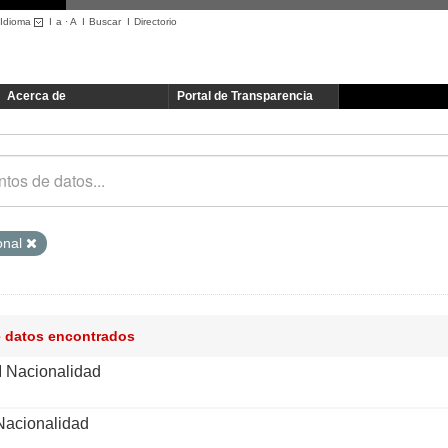
Idioma
I
a
·
A
I
Buscar
I
Directorio
Acerca de
Portal de Transparencia
onal
e datos encontrados
I Nacionalidad
Nacionalidad