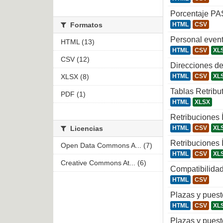
Porcentaje PA
Formatos
HTML
CSV
Personal even
HTML (13)
HTML
CSV
XL
CSV (12)
Direcciones de
XLSX (8)
HTML
CSV
XL
Tablas Retribu
PDF (1)
HTML
XLSX
Retribuciones
Licencias
HTML
CSV
XL
Retribuciones 
Open Data Commons A... (7)
HTML
CSV
XL
Creative Commons At... (6)
Compatibilidad
HTML
CSV
Plazas y puest
HTML
CSV
XL
Plazas y puest