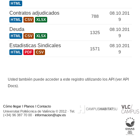
HTML
Contratos adjudicados
08.10.201
788
9
HTML
CSV
XLSX
Deuda
08.10.201
1325
9
HTML
CSV
XLSX
Estadisticas Sindicales
08.10.201
1571
9
HTML
PDF
CSV
Usted también puede acceder a este registro utilizando los
API
(ver
API
Docs
).
Cómo llegar
I
Planos
I
Contacto
Universitat Politècnica de València © 2012 · Tel.
(+34) 96 387 70 00 ·
informacion@upv.es