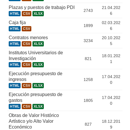
Plazas y puestos de trabajo PDI
21.04.202
2743
6
HTML
CSV
XLSX
Caja fija
02.03.202
1899
6
HTML
CSV
Contratos menores
20.10.202
3234
5
HTML
CSV
XLSX
Institutos Universitarios de
18.01.202
Investigación
821
1
HTML
CSV
XLSX
Ejecución presupuesto de
17.04.202
ingresos
1258
0
HTML
CSV
XLSX
Ejecución presupuesto de
17.04.202
gastos
1805
0
HTML
CSV
XLSX
Obras de Valor Histórico
Artístico y/o Alto Valor
18.12.201
827
Económico
9