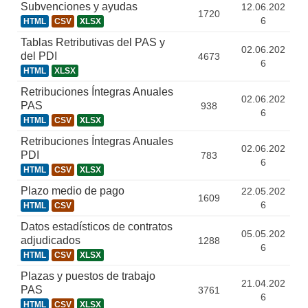
Subvenciones y ayudas
12.06.202
1720
6
HTML
CSV
XLSX
Tablas Retributivas del PAS y
02.06.202
del PDI
4673
6
HTML
XLSX
Retribuciones Íntegras Anuales
02.06.202
PAS
938
6
HTML
CSV
XLSX
Retribuciones Íntegras Anuales
02.06.202
PDI
783
6
HTML
CSV
XLSX
Plazo medio de pago
22.05.202
1609
6
HTML
CSV
Datos estadísticos de contratos
05.05.202
adjudicados
1288
6
HTML
CSV
XLSX
Plazas y puestos de trabajo
21.04.202
PAS
3761
6
HTML
CSV
XLSX