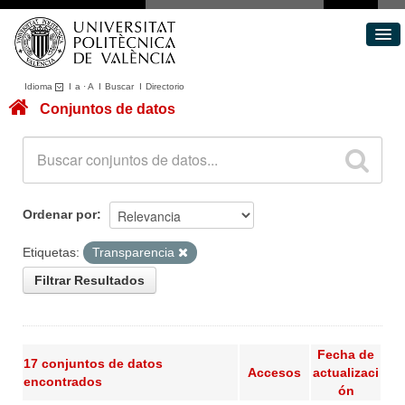
Idioma
I
a
·
A
I
Buscar
I
Directorio
Conjuntos de datos
Conjuntos de datos
Áreas
Acerca de
Portal de Transparencia
Ordenar por
Etiquetas:
Transparencia
Filtrar Resultados
Fecha de
17 conjuntos de datos
Accesos
actualizaci
encontrados
ón