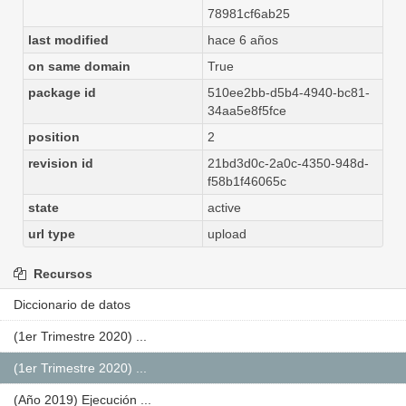
78981cf6ab25
last modified
hace 6 años
on same domain
True
package id
510ee2bb-d5b4-4940-bc81-
34aa5e8f5fce
position
2
revision id
21bd3d0c-2a0c-4350-948d-
f58b1f46065c
state
active
url type
upload
Recursos
Diccionario de datos
(1er Trimestre 2020) ...
(1er Trimestre 2020) ...
(Año 2019) Ejecución ...