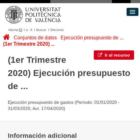
Idioma
I
a
·
A
I
Buscar
I
Directorio
Conjuntos de datos
Conjuntos de datos
Ejecución presupuesto de ...
(1er Trimestre 2020) ...
Áreas
Acerca de
Ir al recurso
(1er Trimestre
Portal de Transparencia
2020) Ejecución presupuesto
de ...
Ejecución presupuesto de gastos (Período: 01/01/2020 -
31/03/2020; Act. 17/04/2020)
Información adicional