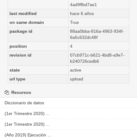
4ad9ffbd7ae1
last modified
hace 6 años
on same domain
True
package id
88aa0bba-816a-4963-934f-
6a5c632dc48f
position
4
revision id
07cb971c-b621-4bd8-a9e7-
b240726cedb6
state
active
url type
upload
Recursos
Diccionario de datos
(1er Trimestre 2020) ...
(1er Trimestre 2020) ...
(Año 2019) Ejecución ...