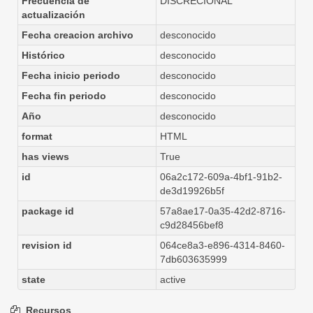
Frecuencia de
DISCRECIONAL
actualización
Fecha creacion archivo
desconocido
Histórico
desconocido
Fecha inicio periodo
desconocido
Fecha fin periodo
desconocido
Año
desconocido
format
HTML
has views
True
id
06a2c172-609a-4bf1-91b2-
de3d19926b5f
package id
57a8ae17-0a35-42d2-8716-
c9d28456bef8
revision id
064ce8a3-e896-4314-8460-
7db603635999
state
active
Recursos