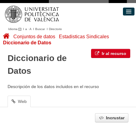
Idioma
I
a
·
A
I
Buscar
I
Directorio
Conjuntos de datos
Conjuntos de datos
Estadisticas Sindicales
Diccionario de Datos
Áreas
Acerca de
Ir al recurso
Diccionario de
Portal de Transparencia
Datos
Descripción de los datos incluidos en el recurso
Web
Incrustar