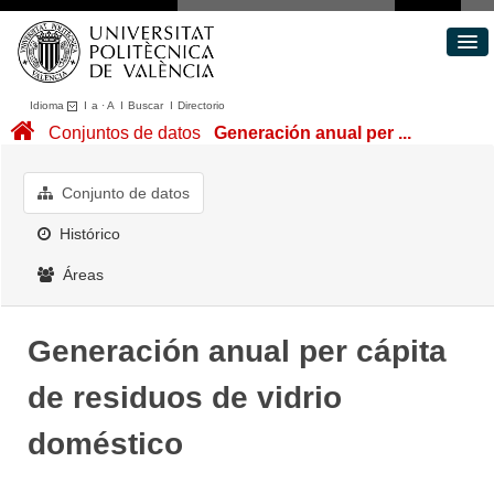
Idioma
I
a
·
A
I
Buscar
I
Directorio
Conjuntos de datos
Conjuntos de datos
Generación anual per ...
Áreas
Acerca de
Conjunto de datos
Portal de Transparencia
Histórico
Áreas
Generación anual per cápita
de residuos de vidrio
doméstico