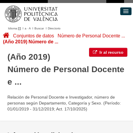
Idioma
I
a
·
A
I
Buscar
I
Directorio
Conjuntos de datos
Conjuntos de datos
Número de Personal Docente ...
(Año 2019) Número de ...
Áreas
Acerca de
Ir al recurso
(Año 2019)
Portal de Transparencia
Número de Personal Docente
e ...
Relación de Personal Docente e Investigador, número de
personas según Departamento, Categoría y Sexo. (Período:
01/01/2019 - 31/12/2019; Act. 17/10/2025)