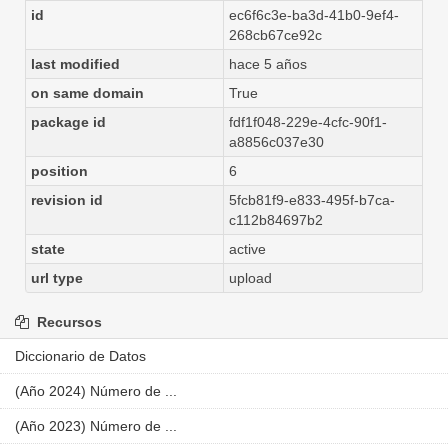
id
ec6f6c3e-ba3d-41b0-9ef4-
268cb67ce92c
last modified
hace 5 años
on same domain
True
package id
fdf1f048-229e-4cfc-90f1-
a8856c037e30
position
6
revision id
5fcb81f9-e833-495f-b7ca-
c112b84697b2
state
active
url type
upload
Recursos
Diccionario de Datos
(Año 2024) Número de ...
(Año 2023) Número de ...