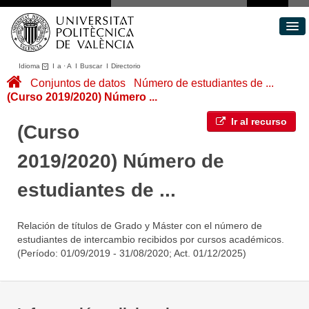
Idioma
I
a
·
A
I
Buscar
I
Directorio
Conjuntos de datos
Conjuntos de datos
Número de estudiantes de ...
(Curso 2019/2020) Número ...
Áreas
Acerca de
Ir al recurso
(Curso
Portal de Transparencia
2019/2020) Número de
estudiantes de ...
Relación de títulos de Grado y Máster con el número de
estudiantes de intercambio recibidos por cursos académicos.
(Período: 01/09/2019 - 31/08/2020; Act. 01/12/2025)