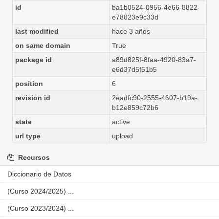
id
ba1b0524-0956-4e66-8822-
e78823e9c33d
last modified
hace 3 años
on same domain
True
package id
a89d825f-8faa-4920-83a7-
e6d37d5f51b5
position
6
revision id
2eadfc90-2555-4607-b19a-
b12e859c72b6
state
active
url type
upload
Recursos
Diccionario de Datos
(Curso 2024/2025) ...
(Curso 2023/2024) ...