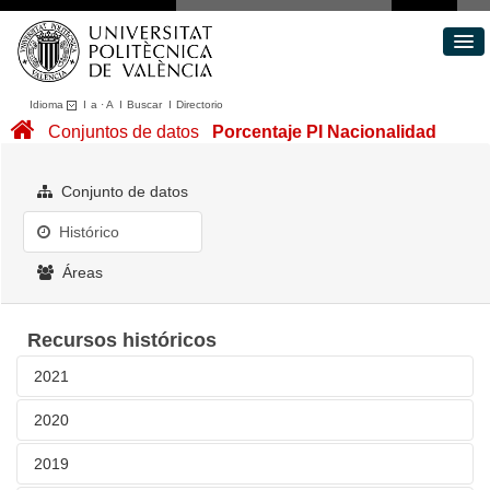
Idioma
I
a
·
A
I
Buscar
I
Directorio
Conjuntos de datos
Conjuntos de datos
Porcentaje PI Nacionalidad
Áreas
Acerca de
Conjunto de datos
Portal de Transparencia
Histórico
Áreas
Recursos históricos
2021
2020
(Año 2021) Porcentaje PI Nacionalidad
Relación de PI anual indicando porcentaje por
2019
(Año 2020) Porcentaje PI Nacionalidad
nacionalidades. Aparecen todas...