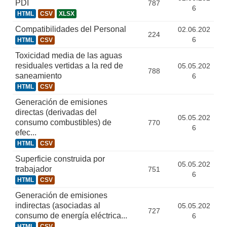
PDI
787
6
HTML
CSV
XLSX
Compatibilidades del Personal
02.06.202
224
6
HTML
CSV
Toxicidad media de las aguas
residuales vertidas a la red de
05.05.202
788
saneamiento
6
HTML
CSV
Generación de emisiones
directas (derivadas del
05.05.202
consumo combustibles) de
770
6
efec...
HTML
CSV
Superficie construida por
05.05.202
trabajador
751
6
HTML
CSV
Generación de emisiones
indirectas (asociadas al
05.05.202
727
consumo de energía eléctrica...
6
HTML
CSV