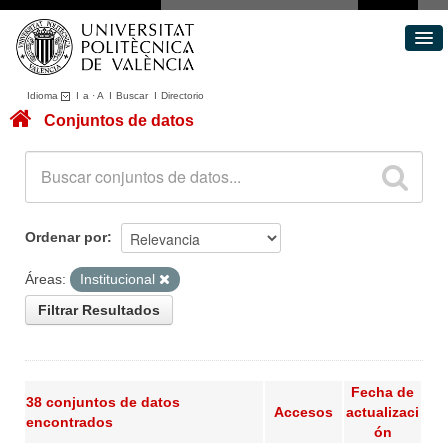
Idioma
I
a
·
A
I
Buscar
I
Directorio
Conjuntos de datos
Conjuntos de datos
Áreas
Acerca de
Portal de Transparencia
Ordenar por
Áreas:
Institucional
Filtrar Resultados
Fecha de
38 conjuntos de datos
Accesos
actualizaci
encontrados
ón