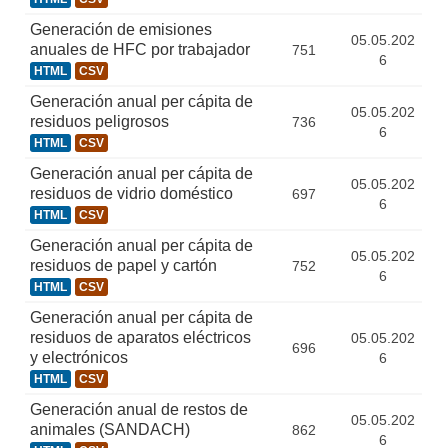
Generación de emisiones
05.05.202
anuales de HFC por trabajador
751
6
HTML
CSV
Generación anual per cápita de
05.05.202
residuos peligrosos
736
6
HTML
CSV
Generación anual per cápita de
05.05.202
residuos de vidrio doméstico
697
6
HTML
CSV
Generación anual per cápita de
05.05.202
residuos de papel y cartón
752
6
HTML
CSV
Generación anual per cápita de
residuos de aparatos eléctricos
05.05.202
696
y electrónicos
6
HTML
CSV
Generación anual de restos de
05.05.202
animales (SANDACH)
862
6