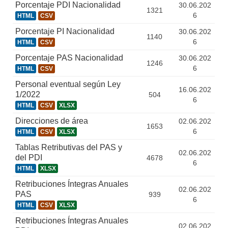
Porcentaje PDI Nacionalidad
30.06.202
1321
6
HTML
CSV
Porcentaje PI Nacionalidad
30.06.202
1140
6
HTML
CSV
Porcentaje PAS Nacionalidad
30.06.202
1246
6
HTML
CSV
Personal eventual según Ley
16.06.202
1/2022
504
6
HTML
CSV
XLSX
Direcciones de área
02.06.202
1653
6
HTML
CSV
XLSX
Tablas Retributivas del PAS y
02.06.202
del PDI
4678
6
HTML
XLSX
Retribuciones Íntegras Anuales
02.06.202
PAS
939
6
HTML
CSV
XLSX
Retribuciones Íntegras Anuales
02.06.202