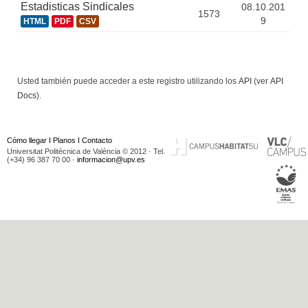
Estadisticas Sindicales
08.10.201
1573
9
HTML
PDF
CSV
Usted también puede acceder a este registro utilizando los
API
(ver
API
Docs
).
Cómo llegar
I
Planos
I
Contacto
Universitat Politècnica de València © 2012 · Tel.
(+34) 96 387 70 00 ·
informacion@upv.es