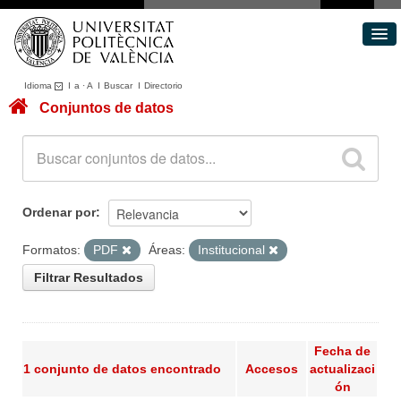
Idioma
I
a
·
A
I
Buscar
I
Directorio
Conjuntos de datos
Conjuntos de datos
Áreas
Acerca de
Portal de Transparencia
Ordenar por
Formatos:
PDF
Áreas:
Institucional
Filtrar Resultados
Fecha de
1 conjunto de datos encontrado
Accesos
actualizaci
ón