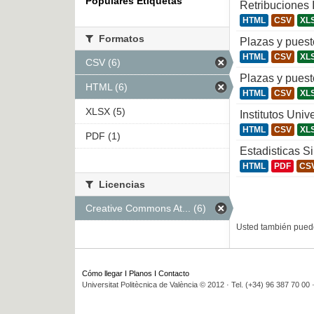
Populares Etiquetas
Retribuciones 
HTML
CSV
XL
Formatos
Plazas y puest
HTML
CSV
XL
CSV (6)
Plazas y puest
HTML (6)
HTML
CSV
XL
XLSX (5)
Institutos Univ
HTML
CSV
XL
PDF (1)
Estadisticas S
HTML
PDF
CS
Licencias
Creative Commons At... (6)
Usted también puede
Cómo llegar
I
Planos
I
Contacto
Universitat Politècnica de València © 2012 · Tel. (+34) 96 387 70 00 