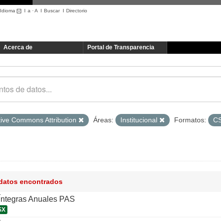
Idioma
I
a
·
A
I
Buscar
I
Directorio
Acerca de
Portal de Transparencia
tive Commons Attribution
Áreas:
Institucional
Formatos:
C
 datos encontrados
 Íntegras Anuales PAS
SX