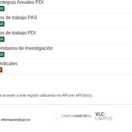
Íntegras Anuales PDI
SX
os de trabajo PAS
SX
os de trabajo PDI
SX
ersitarios de Investigación
SX
indicales
V
 acceder a este registro utilizando los
API
(ver
API Docs
).
·
informacion@upv.es