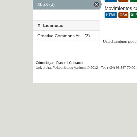
XLSX (3)
Movimientos c
HTML
CSV
XL
Licencias
Creative Commons At... (3)
Usted también puede
Cómo llegar
I
Planos
I
Contacto
Universitat Politècnica de València © 2012 · Tel. (+34) 96 387 70 00 