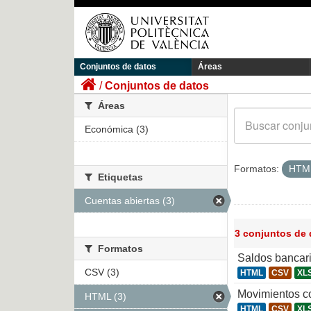
Conjuntos de datos
Áreas
Conjuntos de datos
Áreas
Económica (3)
Formatos:
HTM
Etiquetas
Cuentas abiertas (3)
3 conjuntos de
Formatos
Saldos bancar
CSV (3)
HTML
CSV
XL
Movimientos co
HTML (3)
HTML
CSV
XL