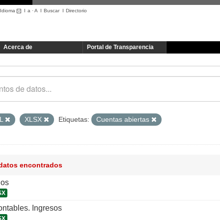
Idioma
I
a
·
A
I
Buscar
I
Directorio
Acerca de
Portal de Transparencia
L
XLSX
Etiquetas:
Cuentas abiertas
 datos encontrados
ios
SX
ntables. Ingresos
SX