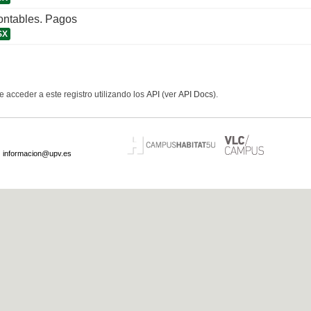
ontables. Pagos
SX
 acceder a este registro utilizando los
API
(ver
API Docs
).
·
informacion@upv.es