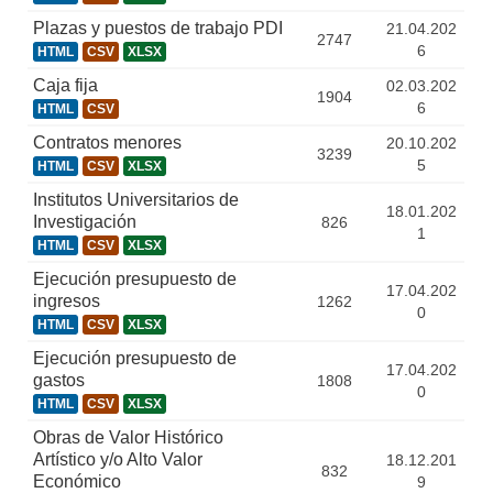
Plazas y puestos de trabajo PDI
21.04.202
2747
6
HTML
CSV
XLSX
Caja fija
02.03.202
1904
6
HTML
CSV
Contratos menores
20.10.202
3239
5
HTML
CSV
XLSX
Institutos Universitarios de
18.01.202
Investigación
826
1
HTML
CSV
XLSX
Ejecución presupuesto de
17.04.202
ingresos
1262
0
HTML
CSV
XLSX
Ejecución presupuesto de
17.04.202
gastos
1808
0
HTML
CSV
XLSX
Obras de Valor Histórico
Artístico y/o Alto Valor
18.12.201
832
Económico
9