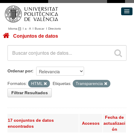
Idioma
I
a
·
A
I
Buscar
I
Directorio
Conjuntos de datos
Conjuntos de datos
Áreas
Acerca de
Portal de Transparencia
Ordenar por
Formatos:
HTML
Etiquetas:
Transparencia
Filtrar Resultados
Fecha de
17 conjuntos de datos
Accesos
actualizaci
encontrados
ón