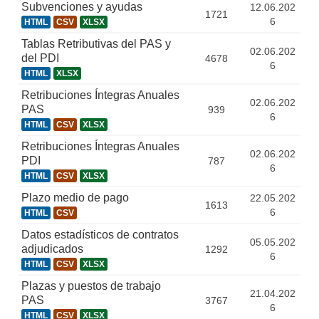
Subvenciones y ayudas
12.06.202
1721
6
HTML
CSV
XLSX
Tablas Retributivas del PAS y
02.06.202
del PDI
4678
6
HTML
XLSX
Retribuciones Íntegras Anuales
02.06.202
PAS
939
6
HTML
CSV
XLSX
Retribuciones Íntegras Anuales
02.06.202
PDI
787
6
HTML
CSV
XLSX
Plazo medio de pago
22.05.202
1613
6
HTML
CSV
Datos estadísticos de contratos
05.05.202
adjudicados
1292
6
HTML
CSV
XLSX
Plazas y puestos de trabajo
21.04.202
PAS
3767
6
HTML
CSV
XLSX