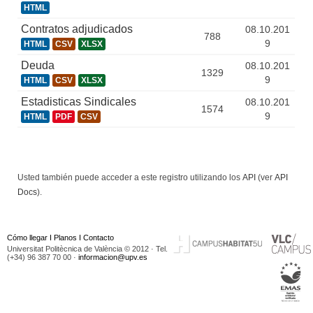
HTML
Contratos adjudicados
08.10.201
788
9
HTML
CSV
XLSX
Deuda
08.10.201
1329
9
HTML
CSV
XLSX
Estadisticas Sindicales
08.10.201
1574
9
HTML
PDF
CSV
Usted también puede acceder a este registro utilizando los
API
(ver
API
Docs
).
Cómo llegar
I
Planos
I
Contacto
Universitat Politècnica de València © 2012 · Tel.
(+34) 96 387 70 00 ·
informacion@upv.es