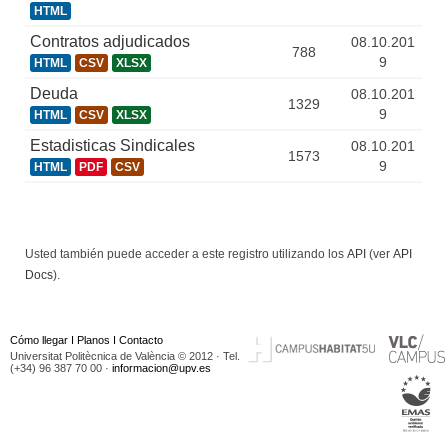
HTML
Contratos adjudicados
08.10.201
788
9
HTML
CSV
XLSX
Deuda
08.10.201
1329
9
HTML
CSV
XLSX
Estadisticas Sindicales
08.10.201
1573
9
HTML
PDF
CSV
Usted también puede acceder a este registro utilizando los
API
(ver
API
Docs
).
Cómo llegar
I
Planos
I
Contacto
Universitat Politècnica de València © 2012 · Tel.
(+34) 96 387 70 00 ·
informacion@upv.es