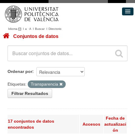
Idioma
I
a
·
A
I
Buscar
I
Directorio
Conjuntos de datos
Conjuntos de datos
Áreas
Acerca de
Portal de Transparencia
Ordenar por
Etiquetas:
Transparencia
Filtrar Resultados
Fecha de
17 conjuntos de datos
Accesos
actualizaci
encontrados
ón