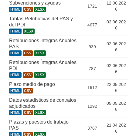
Subvenciones y ayudas
12.06.202
1721
6
HTML
CSV
XLSX
Tablas Retributivas del PAS y
02.06.202
del PDI
4677
6
HTML
XLSX
Retribuciones Íntegras Anuales
02.06.202
PAS
939
6
HTML
CSV
XLSX
Retribuciones Íntegras Anuales
02.06.202
PDI
787
6
HTML
CSV
XLSX
Plazo medio de pago
22.05.202
1612
6
HTML
CSV
Datos estadísticos de contratos
05.05.202
adjudicados
1292
6
HTML
CSV
XLSX
Plazas y puestos de trabajo
21.04.202
PAS
3767
6
HTML
CSV
XLSX