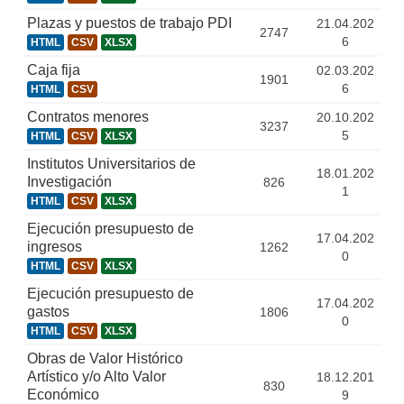
Plazas y puestos de trabajo PDI
21.04.202
2747
6
HTML
CSV
XLSX
Caja fija
02.03.202
1901
6
HTML
CSV
Contratos menores
20.10.202
3237
5
HTML
CSV
XLSX
Institutos Universitarios de
18.01.202
Investigación
826
1
HTML
CSV
XLSX
Ejecución presupuesto de
17.04.202
ingresos
1262
0
HTML
CSV
XLSX
Ejecución presupuesto de
17.04.202
gastos
1806
0
HTML
CSV
XLSX
Obras de Valor Histórico
Artístico y/o Alto Valor
18.12.201
830
Económico
9