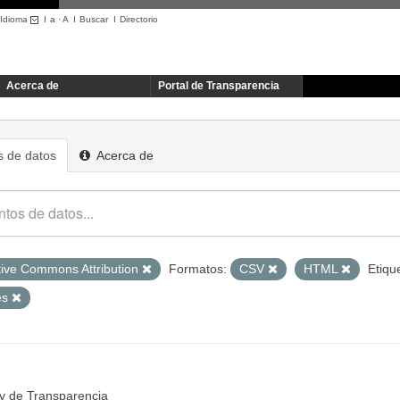
Idioma
I
a
·
A
I
Buscar
I
Directorio
Acerca de
Portal de Transparencia
 de datos
Acerca de
tive Commons Attribution
Formatos:
CSV
HTML
Etiqu
es
y de Transparencia