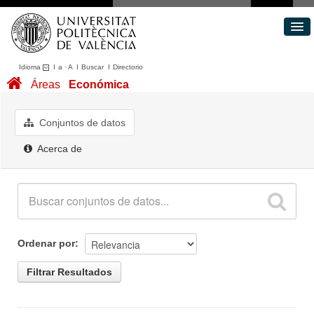
Idioma
I
a
·
A
I
Buscar
I
Directorio
Conjuntos de datos
Áreas
Económica
Áreas
Acerca de
Conjuntos de datos
Portal de Transparencia
Acerca de
Ordenar por
Filtrar Resultados