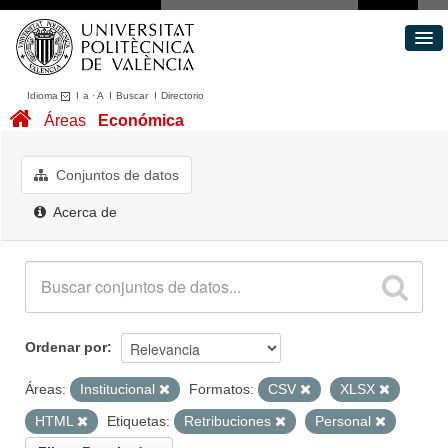
Idioma
I
a
·
A
I
Buscar
I
Directorio
Conjuntos de datos
Áreas
Económica
Áreas
Acerca de
Conjuntos de datos
Portal de Transparencia
Acerca de
Ordenar por
Áreas:
Institucional
Formatos:
CSV
XLSX
HTML
Etiquetas:
Retribuciones
Personal