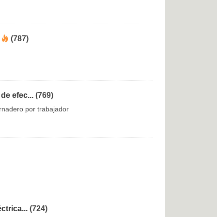
(787)
e efec...
(769)
rnadero por trabajador
trica...
(724)