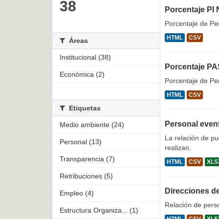
38
Porcentaje PI 
Porcentaje de Per
HTML
CSV
Áreas
Institucional (38)
Porcentaje PA
Económica (2)
Porcentaje de Per
HTML
CSV
Etiquetas
Personal even
Medio ambiente (24)
La relación de p
Personal (13)
realizan.
Transparencia (7)
HTML
CSV
XLS
Retribuciones (5)
Direcciones d
Empleo (4)
Relación de pers
Estructura Organiza... (1)