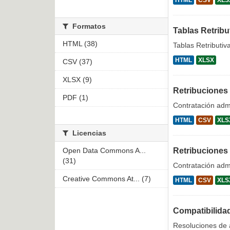
HTML
CSV
XLS
Formatos
Tablas Retribu
HTML (38)
Tablas Retributiv
HTML
XLSX
CSV (37)
XLSX (9)
Retribuciones
PDF (1)
Contratación admi
HTML
CSV
XLS
Licencias
Open Data Commons A...
Retribuciones
(31)
Contratación admi
Creative Commons At... (7)
HTML
CSV
XLS
Compatibilida
Resoluciones de a