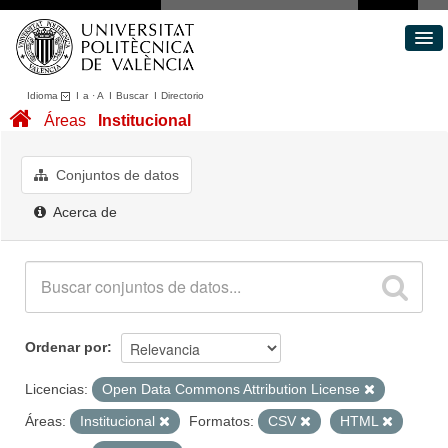
Idioma
I
a
·
A
I
Buscar
I
Directorio
Conjuntos de datos
Áreas
Institucional
Áreas
Acerca de
Conjuntos de datos
Portal de Transparencia
Acerca de
Ordenar por
Licencias:
Open Data Commons Attribution License
Áreas:
Institucional
Formatos:
CSV
HTML