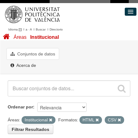
Idioma
I
a
·
A
I
Buscar
I
Directorio
Conjuntos de datos
Áreas
Institucional
Áreas
Acerca de
Conjuntos de datos
Portal de Transparencia
Acerca de
Ordenar por
Áreas:
Institucional
Formatos:
HTML
CSV
Filtrar Resultados