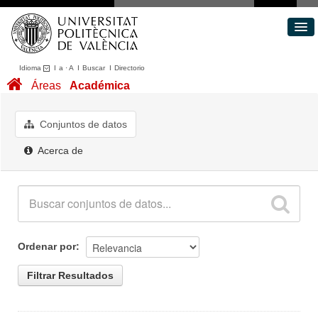
Idioma
I
a
·
A
I
Buscar
I
Directorio
Conjuntos de datos
Áreas
Académica
Áreas
Acerca de
Conjuntos de datos
Portal de Transparencia
Acerca de
Ordenar por
Filtrar Resultados