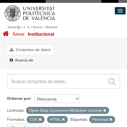
Idioma
I
a
·
A
I
Buscar
I
Directorio
Conjuntos de datos
Áreas
Institucional
Áreas
Acerca de
Conjuntos de datos
Portal de Transparencia
Acerca de
Ordenar por
Licencias:
Open Data Commons Attribution License
Formatos:
CSV
HTML
Etiquetas:
Personal