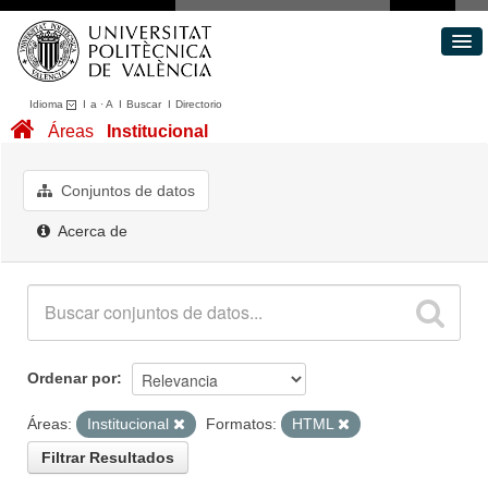
Idioma
I
a
·
A
I
Buscar
I
Directorio
Conjuntos de datos
Áreas
Institucional
Áreas
Acerca de
Conjuntos de datos
Portal de Transparencia
Acerca de
Ordenar por
Áreas:
Institucional
Formatos:
HTML
Filtrar Resultados