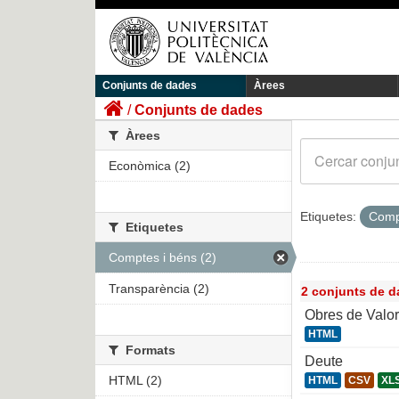
Conjunts de dades
Àrees
Conjunts de dades
Àrees
Econòmica (2)
Etiquetes:
Comp
Etiquetes
Comptes i béns (2)
Transparència (2)
2 conjunts de d
Obres de Valor 
HTML
Formats
Deute
HTML (2)
HTML
CSV
XL