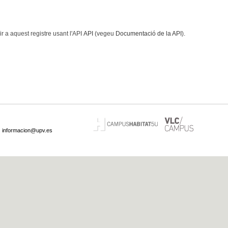
 a aquest registre usant l'API
API
(vegeu
Documentació de la API
).
·
informacion@upv.es