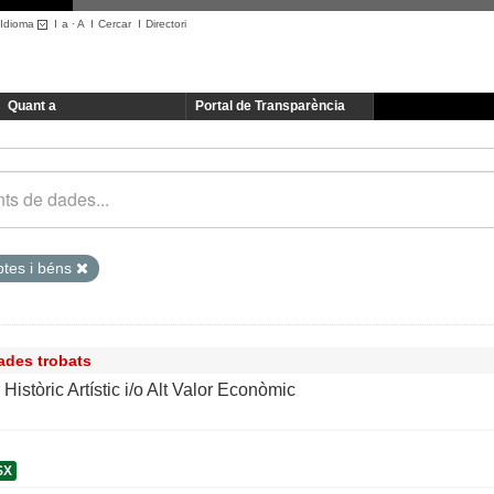
Idioma
I
a
·
A
I
Cercar
I
Directori
Quant a
Portal de Transparència
tes i béns
ades trobats
Històric Artístic i/o Alt Valor Econòmic
SX