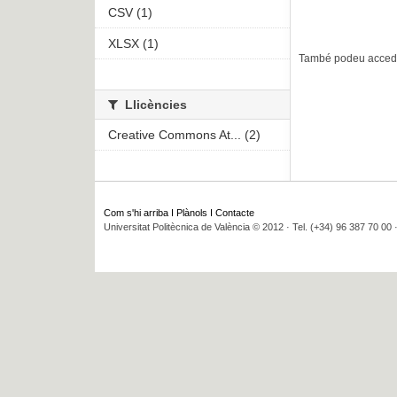
CSV (1)
XLSX (1)
També podeu accedir
Llicències
Creative Commons At... (2)
Com s'hi arriba
I
Plànols
I
Contacte
Universitat Politècnica de València © 2012 · Tel. (+34) 96 387 70 00 