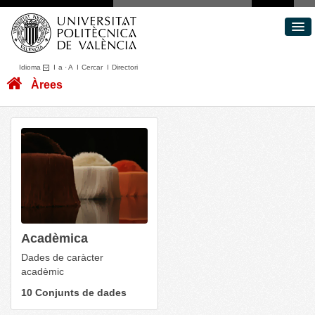
Idioma
I
a
·
A
I
Cercar
I
Directori
Conjunts de dades
Àrees
Àrees
Quant a
Portal de Transparència
Acadèmica
Dades de caràcter
acadèmic
10 Conjunts de dades