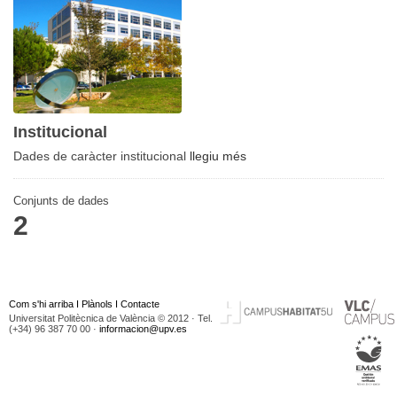
Institucional
Dades de caràcter institucional
llegiu més
Conjunts de dades
2
Com s'hi arriba
I
Plànols
I
Contacte
Universitat Politècnica de València © 2012 · Tel.
(+34) 96 387 70 00 ·
informacion@upv.es