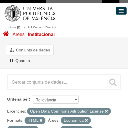
Idioma
I
a
·
A
I
Cercar
I
Directori
Conjunts de dades
Àrees
Institucional
Àrees
Quant a
Conjunts de dades
Portal de Transparència
Quant a
Ordena per
Llicències:
Open Data Commons Attribution License
Formats:
HTML
Àrees:
Econòmica