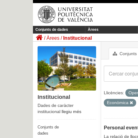
Conjunts de dades
Àrees
Àrees
Institucional
Conjunts
Llicències:
Open
Institucional
Econòmica
Dades de caràcter
institucional
llegiu més
Conjunts de
Personal event
dades
La relació de llo