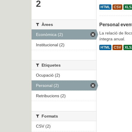
2
HTML
CSV
XLS
Àrees
Personal even
La relació de lloc
Econòmica (2)
íntegra anual.
Institucional (2)
HTML
CSV
XLS
Etiquetes
Ocupació (2)
Personal (2)
Retribucions (2)
Formats
CSV (2)