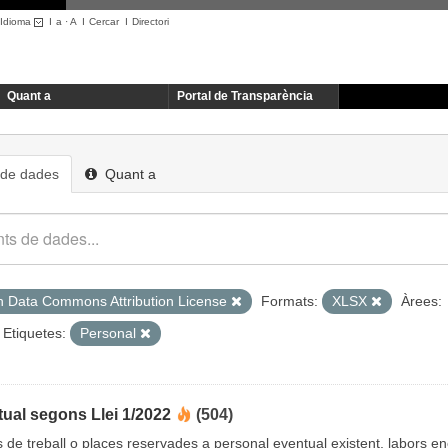
Idioma
I
a
·
A
I
Cercar
I
Directori
Quant a
Portal de Transparència
 de dades
Quant a
 Data Commons Attribution License
Formats:
XLSX
Àrees:
Etiquetes:
Personal
ual segons Llei 1/2022
(504)
cs de treball o places reservades a personal eventual existent, labors 