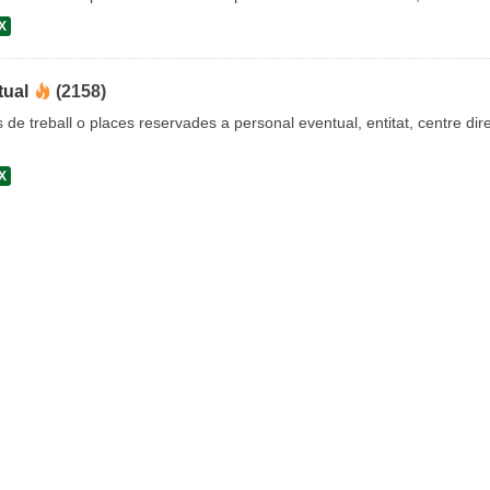
X
tual
(2158)
s de treball o places reservades a personal eventual, entitat, centre dire
X