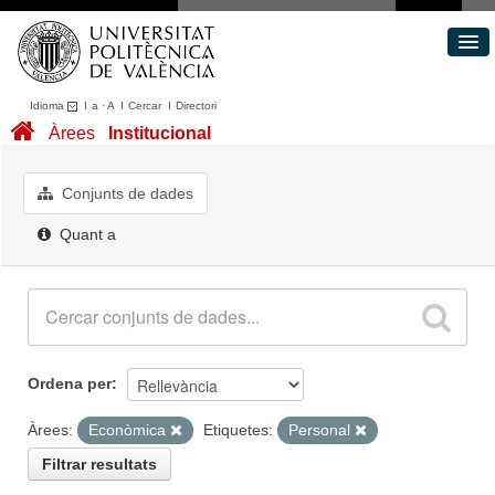
Idioma
I
a
·
A
I
Cercar
I
Directori
Conjunts de dades
Àrees
Institucional
Àrees
Quant a
Conjunts de dades
Portal de Transparència
Quant a
Ordena per
Àrees:
Econòmica
Etiquetes:
Personal
Filtrar resultats